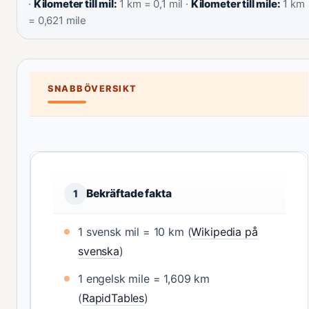
·
Kilometer till mil:
1 km = 0,1 mil ·
Kilometer till mile:
1 km
= 0,621 mile
SNABBÖVERSIKT
Bekräftade fakta
1
1 svensk mil = 10 km (
Wikipedia på
svenska
)
1 engelsk mile = 1,609 km
(
RapidTables
)