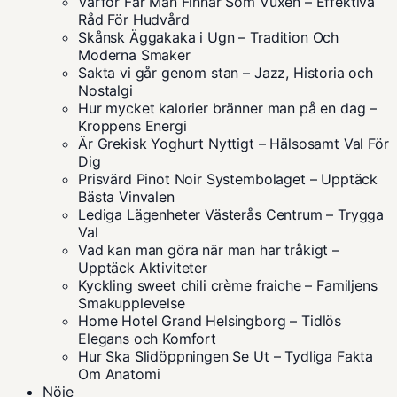
Varför Får Man Finnar Som Vuxen – Effektiva
Råd För Hudvård
Skånsk Äggakaka i Ugn – Tradition Och
Moderna Smaker
Sakta vi går genom stan – Jazz, Historia och
Nostalgi
Hur mycket kalorier bränner man på en dag –
Kroppens Energi
Är Grekisk Yoghurt Nyttigt – Hälsosamt Val För
Dig
Prisvärd Pinot Noir Systembolaget – Upptäck
Bästa Vinvalen
Lediga Lägenheter Västerås Centrum – Trygga
Val
Vad kan man göra när man har tråkigt –
Upptäck Aktiviteter
Kyckling sweet chili crème fraiche – Familjens
Smakupplevelse
Home Hotel Grand Helsingborg – Tidlös
Elegans och Komfort
Hur Ska Slidöppningen Se Ut – Tydliga Fakta
Om Anatomi
Nöje