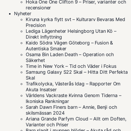
Hoka One One Clifton 9 – Priser, varianter och
recensioner
Nyheter
Kiruna kyrka flytt svt – Kulturarv Bevaras Med
Precision
Lediga Lägenheter Helsingborg Utan Kö –
Direkt Inflyttning
Kaido Södra Vägen Göteborg – Fusion &
Autentiska Smaker
Osama Bin Laden Death – Operation och
Säkerhet
Time in New York – Tid och Väder i Fokus
Samsung Galaxy S22 Skal – Hitta Ditt Perfekta
Skal
Trafikolycka, Västerås Idag – Rapporter Om
Akuta Insatser
Världens Vackraste Kvinna Genom Tiderna –
Ikoniska Rankningar
Sarah Dawn Finers barn – Annie, Benji och
skilsmässan 2024
Ariana Grande Parfym Cloud – Allt om Doften,
Varianter och Priser
Barn slagit i munnen blöder – Akuta råd och