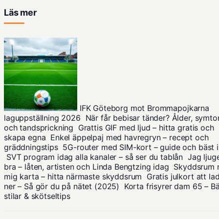
Läs mer
IFK Göteborg mot Brommapojkarna
laguppställning 2026
När får bebisar tänder? Ålder, symt
och tandsprickning
Grattis GIF med ljud – hitta gratis och
skapa egna
Enkel äppelpaj med havregryn – recept och
gräddningstips
5G-router med SIM-kort – guide och bäst i
SVT program idag alla kanaler – så ser du tablån
Jag ljug
bra – låten, artisten och Linda Bengtzing idag
Skyddsrum 
mig karta – hitta närmaste skyddsrum
Gratis julkort att la
ner – Så gör du på nätet (2025)
Korta frisyrer dam 65 – B
stilar & skötseltips