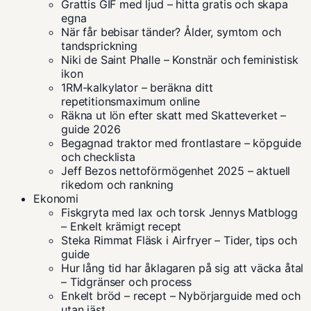
Grattis GIF med ljud – hitta gratis och skapa
egna
När får bebisar tänder? Ålder, symtom och
tandsprickning
Niki de Saint Phalle – Konstnär och feministisk
ikon
1RM-kalkylator – beräkna ditt
repetitionsmaximum online
Räkna ut lön efter skatt med Skatteverket –
guide 2026
Begagnad traktor med frontlastare – köpguide
och checklista
Jeff Bezos nettoförmögenhet 2025 – aktuell
rikedom och rankning
Ekonomi
Fiskgryta med lax och torsk Jennys Matblogg
– Enkelt krämigt recept
Steka Rimmat Fläsk i Airfryer – Tider, tips och
guide
Hur lång tid har åklagaren på sig att väcka åtal
– Tidgränser och process
Enkelt bröd – recept – Nybörjarguide med och
utan jäst