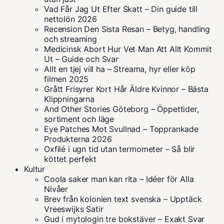
Vad Får Jag Ut Efter Skatt – Din guide till
nettolön 2026
Recension Den Sista Resan – Betyg, handling
och streaming
Medicinsk Abort Hur Vet Man Att Allt Kommit
Ut – Guide och Svar
Allt en tjej vill ha – Streama, hyr eller köp
filmen 2025
Grått Frisyrer Kort Hår Äldre Kvinnor – Bästa
Klippningarna
And Other Stories Göteborg – Öppettider,
sortiment och läge
Eye Patches Mot Svullnad – Topprankade
Produkterna 2026
Oxfilé i ugn tid utan termometer – Så blir
köttet perfekt
Kultur
Coola saker man kan rita – Idéer för Alla
Nivåer
Brev från kolonien text svenska – Upptäck
Vreeswijks Satir
Gud i mytologin tre bokstäver – Exakt Svar