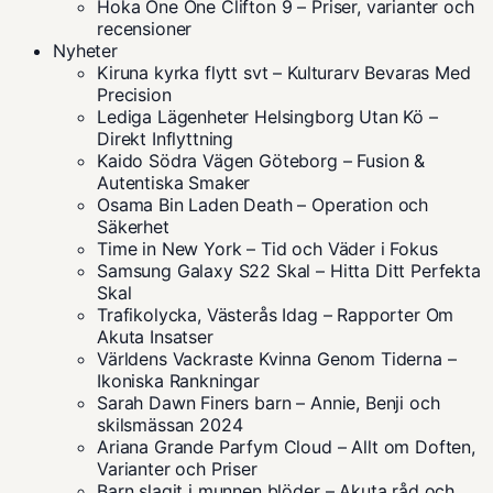
Hoka One One Clifton 9 – Priser, varianter och
recensioner
Nyheter
Kiruna kyrka flytt svt – Kulturarv Bevaras Med
Precision
Lediga Lägenheter Helsingborg Utan Kö –
Direkt Inflyttning
Kaido Södra Vägen Göteborg – Fusion &
Autentiska Smaker
Osama Bin Laden Death – Operation och
Säkerhet
Time in New York – Tid och Väder i Fokus
Samsung Galaxy S22 Skal – Hitta Ditt Perfekta
Skal
Trafikolycka, Västerås Idag – Rapporter Om
Akuta Insatser
Världens Vackraste Kvinna Genom Tiderna –
Ikoniska Rankningar
Sarah Dawn Finers barn – Annie, Benji och
skilsmässan 2024
Ariana Grande Parfym Cloud – Allt om Doften,
Varianter och Priser
Barn slagit i munnen blöder – Akuta råd och