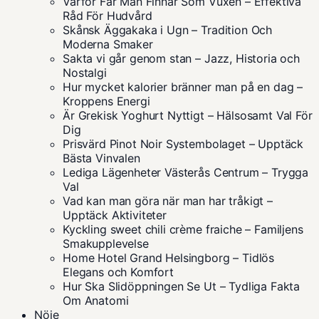
Varför Får Man Finnar Som Vuxen – Effektiva
Råd För Hudvård
Skånsk Äggakaka i Ugn – Tradition Och
Moderna Smaker
Sakta vi går genom stan – Jazz, Historia och
Nostalgi
Hur mycket kalorier bränner man på en dag –
Kroppens Energi
Är Grekisk Yoghurt Nyttigt – Hälsosamt Val För
Dig
Prisvärd Pinot Noir Systembolaget – Upptäck
Bästa Vinvalen
Lediga Lägenheter Västerås Centrum – Trygga
Val
Vad kan man göra när man har tråkigt –
Upptäck Aktiviteter
Kyckling sweet chili crème fraiche – Familjens
Smakupplevelse
Home Hotel Grand Helsingborg – Tidlös
Elegans och Komfort
Hur Ska Slidöppningen Se Ut – Tydliga Fakta
Om Anatomi
Nöje