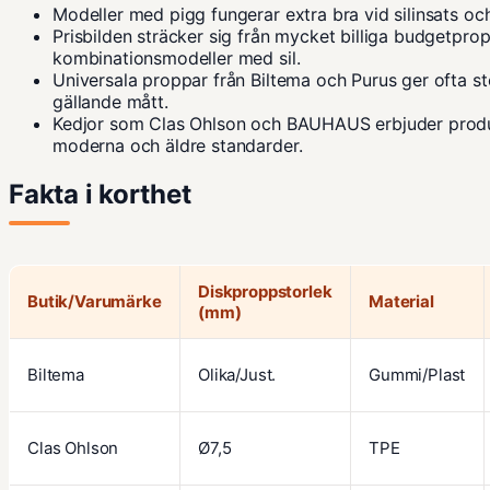
Modeller med pigg fungerar extra bra vid silinsats och
Prisbilden sträcker sig från mycket billiga budgetpropp
kombinationsmodeller med sil.
Universala proppar från Biltema och Purus ger ofta stö
gällande mått.
Kedjor som Clas Ohlson och BAUHAUS erbjuder prod
moderna och äldre standarder.
Fakta i korthet
Diskproppstorlek
Butik/Varumärke
Material
(mm)
Biltema
Olika/Just.
Gummi/Plast
Clas Ohlson
Ø7,5
TPE