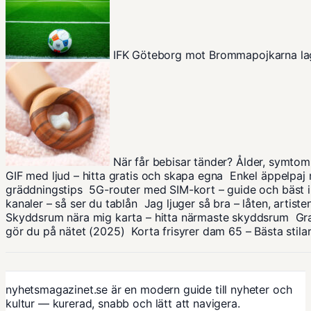
IFK Göteborg mot Brommapojkarna la
När får bebisar tänder? Ålder, symtom
GIF med ljud – hitta gratis och skapa egna
Enkel äppelpaj
gräddningstips
5G-router med SIM-kort – guide och bäst i
kanaler – så ser du tablån
Jag ljuger så bra – låten, artis
Skyddsrum nära mig karta – hitta närmaste skyddsrum
Gra
gör du på nätet (2025)
Korta frisyrer dam 65 – Bästa stilar
nyhetsmagazinet.se är en modern guide till nyheter och
kultur — kurerad, snabb och lätt att navigera.