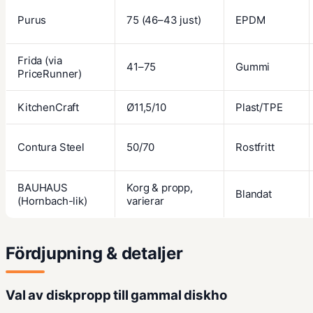
Purus
75 (46–43 just)
EPDM
Frida (via
41–75
Gummi
PriceRunner)
KitchenCraft
Ø11,5/10
Plast/TPE
Contura Steel
50/70
Rostfritt
BAUHAUS
Korg & propp,
Blandat
(Hornbach-lik)
varierar
Fördjupning & detaljer
Val av diskpropp till gammal diskho