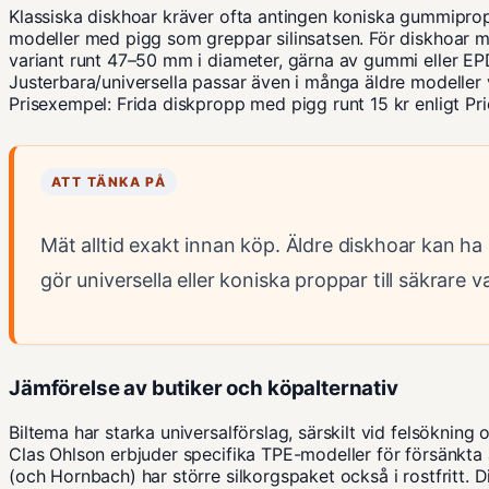
Klassiska diskhoar kräver ofta antingen koniska gummipro
modeller med pigg som greppar silinsatsen. För diskhoar me
variant runt 47–50 mm i diameter, gärna av gummi eller EP
Justerbara/universella passar även i många äldre modeller
Prisexempel: Frida diskpropp med pigg runt 15 kr enligt Pr
ATT TÄNKA PÅ
Mät alltid exakt innan köp. Äldre diskhoar kan ha
gör universella eller koniska proppar till säkrare va
Jämförelse av butiker och köpalternativ
Biltema har starka universalförslag, särskilt vid felsökning 
Clas Ohlson erbjuder specifika TPE-modeller för försänk
(och Hornbach) har större silkorgspaket också i rostfritt. D