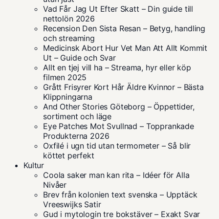
Vad Får Jag Ut Efter Skatt – Din guide till
nettolön 2026
Recension Den Sista Resan – Betyg, handling
och streaming
Medicinsk Abort Hur Vet Man Att Allt Kommit
Ut – Guide och Svar
Allt en tjej vill ha – Streama, hyr eller köp
filmen 2025
Grått Frisyrer Kort Hår Äldre Kvinnor – Bästa
Klippningarna
And Other Stories Göteborg – Öppettider,
sortiment och läge
Eye Patches Mot Svullnad – Topprankade
Produkterna 2026
Oxfilé i ugn tid utan termometer – Så blir
köttet perfekt
Kultur
Coola saker man kan rita – Idéer för Alla
Nivåer
Brev från kolonien text svenska – Upptäck
Vreeswijks Satir
Gud i mytologin tre bokstäver – Exakt Svar