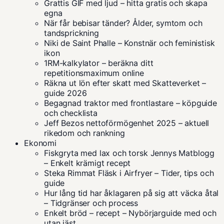
Grattis GIF med ljud – hitta gratis och skapa
egna
När får bebisar tänder? Ålder, symtom och
tandsprickning
Niki de Saint Phalle – Konstnär och feministisk
ikon
1RM-kalkylator – beräkna ditt
repetitionsmaximum online
Räkna ut lön efter skatt med Skatteverket –
guide 2026
Begagnad traktor med frontlastare – köpguide
och checklista
Jeff Bezos nettoförmögenhet 2025 – aktuell
rikedom och rankning
Ekonomi
Fiskgryta med lax och torsk Jennys Matblogg
– Enkelt krämigt recept
Steka Rimmat Fläsk i Airfryer – Tider, tips och
guide
Hur lång tid har åklagaren på sig att väcka åtal
– Tidgränser och process
Enkelt bröd – recept – Nybörjarguide med och
utan jäst