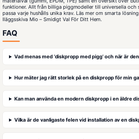
materialval (gummi, EPDM, TPE) samt en översikt över but
funktioner. Allt från billiga piggmodeller till universella och
passa varje hushålls unika krav. Läs mer om smarta lösning
Iläggsskiva Mio – Smidigt Val För Ditt Hem
.
FAQ
Vad menas med ’diskpropp med pigg’ och när är den 
Hur mäter jag rätt storlek på en diskpropp för min g
Kan man använda en modern diskpropp i en äldre d
Vilka är de vanligaste felen vid installation av en di