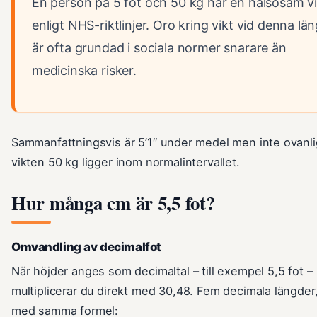
En person på 5 fot och 50 kg har en hälsosam vi
enligt NHS-riktlinjer. Oro kring vikt vid denna lä
är ofta grundad i sociala normer snarare än
medicinska risker.
Sammanfattningsvis är 5’1″ under medel men inte ovanli
vikten 50 kg ligger inom normalintervallet.
Hur många cm är 5,5 fot?
Omvandling av decimalfot
När höjder anges som decimaltal – till exempel 5,5 fot –
multiplicerar du direkt med 30,48. Fem decimala längder,
med samma formel: