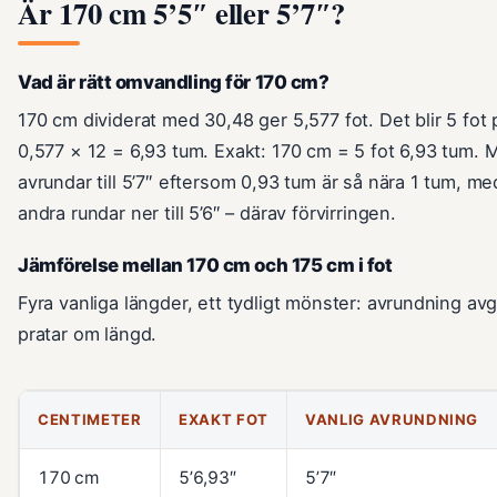
Är 170 cm 5’5″ eller 5’7″?
Vad är rätt omvandling för 170 cm?
170 cm dividerat med 30,48 ger 5,577 fot. Det blir 5 fot 
0,577 × 12 = 6,93 tum. Exakt: 170 cm = 5 fot 6,93 tum.
avrundar till 5’7″ eftersom 0,93 tum är så nära 1 tum, m
andra rundar ner till 5’6″ – därav förvirringen.
Jämförelse mellan 170 cm och 175 cm i fot
Fyra vanliga längder, ett tydligt mönster: avrundning avg
pratar om längd.
CENTIMETER
EXAKT FOT
VANLIG AVRUNDNING
170 cm
5’6,93″
5’7″