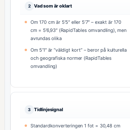
Vad som är oklart
2
Om 170 cm är 5’5″ eller 5’7″ – exakt är 170
cm = 5’6,93″ (RapidTables omvandling), men
avrundas olika
Om 5’1″ är “väldigt kort” – beror på kulturella
och geografiska normer (RapidTables
omvandling)
Tidlinjesignal
3
Standardkonverteringen 1 fot = 30,48 cm