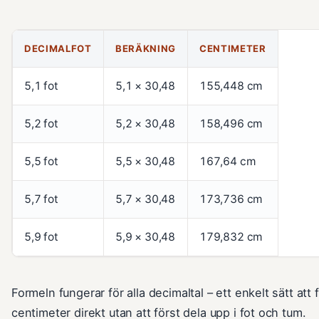
DECIMALFOT
BERÄKNING
CENTIMETER
5,1 fot
5,1 × 30,48
155,448 cm
5,2 fot
5,2 × 30,48
158,496 cm
5,5 fot
5,5 × 30,48
167,64 cm
5,7 fot
5,7 × 30,48
173,736 cm
5,9 fot
5,9 × 30,48
179,832 cm
Formeln fungerar för alla decimaltal – ett enkelt sätt att 
centimeter direkt utan att först dela upp i fot och tum.