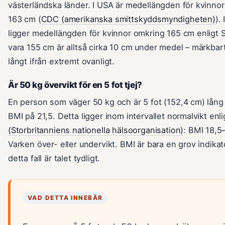
västerländska länder. I USA är medellängden för kvinnor
163 cm (
CDC (amerikanska smittskyddsmyndigheten)
).
ligger medellängden för kvinnor omkring 165 cm enligt 
vara 155 cm är alltså cirka 10 cm under medel – märkbar
långt ifrån extremt ovanligt.
Är 50 kg övervikt för en 5 fot tjej?
En person som väger 50 kg och är 5 fot (152,4 cm) lång 
BMI på 21,5. Detta ligger inom intervallet normalvikt enl
(Storbritanniens nationella hälsoorganisation)
: BMI 18,5
Varken över- eller undervikt. BMI är bara en grov indikat
detta fall är talet tydligt.
VAD DETTA INNEBÄR