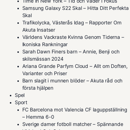
Time in New York – Tid och Väder i Fokus
Samsung Galaxy S22 Skal – Hitta Ditt Perfekta
Skal
Trafikolycka, Västerås Idag – Rapporter Om
Akuta Insatser
Världens Vackraste Kvinna Genom Tiderna –
Ikoniska Rankningar
Sarah Dawn Finers barn – Annie, Benji och
skilsmässan 2024
Ariana Grande Parfym Cloud – Allt om Doften,
Varianter och Priser
Barn slagit i munnen blöder – Akuta råd och
första hjälpen
Spel
Sport
FC Barcelona mot Valencia CF laguppställning
– Hemma 6-0
Sverige damer fotboll matcher – Spännande