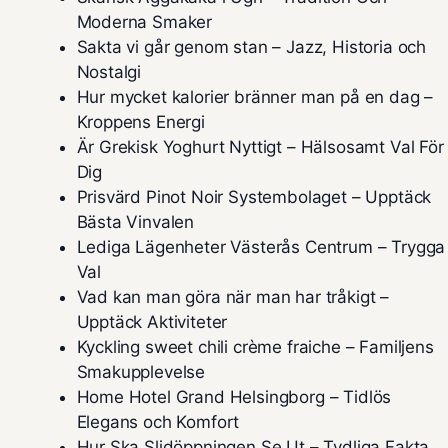
Moderna Smaker
Sakta vi går genom stan – Jazz, Historia och
Nostalgi
Hur mycket kalorier bränner man på en dag –
Kroppens Energi
Är Grekisk Yoghurt Nyttigt – Hälsosamt Val För
Dig
Prisvärd Pinot Noir Systembolaget – Upptäck
Bästa Vinvalen
Lediga Lägenheter Västerås Centrum – Trygga
Val
Vad kan man göra när man har tråkigt –
Upptäck Aktiviteter
Kyckling sweet chili crème fraiche – Familjens
Smakupplevelse
Home Hotel Grand Helsingborg – Tidlös
Elegans och Komfort
Hur Ska Slidöppningen Se Ut – Tydliga Fakta