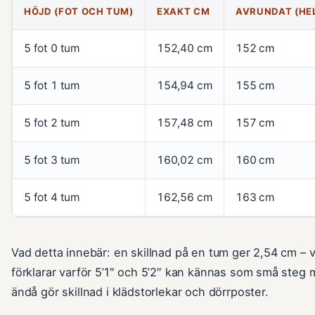
HÖJD (FOT OCH TUM)
EXAKT CM
AVRUNDAT (HE
5 fot 0 tum
152,40 cm
152 cm
5 fot 1 tum
154,94 cm
155 cm
5 fot 2 tum
157,48 cm
157 cm
5 fot 3 tum
160,02 cm
160 cm
5 fot 4 tum
162,56 cm
163 cm
Vad detta innebär: en skillnad på en tum ger 2,54 cm – v
förklarar varför 5’1″ och 5’2″ kan kännas som små steg
ändå gör skillnad i klädstorlekar och dörrposter.