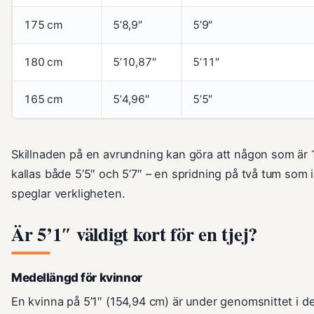
175 cm
5’8,9″
5’9″
180 cm
5’10,87″
5’11″
165 cm
5’4,96″
5’5″
Skillnaden på en avrundning kan göra att någon som är
kallas både 5’5″ och 5’7″ – en spridning på två tum som 
speglar verkligheten.
Är 5’1″ väldigt kort för en tjej?
Medellängd för kvinnor
En kvinna på 5’1″ (154,94 cm) är under genomsnittet i de