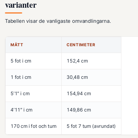
varianter
Tabellen visar de vanligaste omvandlingarna.
MÅTT
CENTIMETER
5 fot i cm
152,4 cm
1 fot i cm
30,48 cm
5’1″ i cm
154,94 cm
4’11″ i cm
149,86 cm
170 cm i fot och tum
5 fot 7 tum (avrundat)