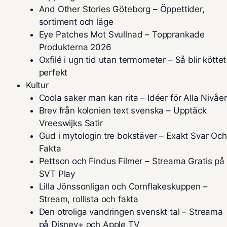
And Other Stories Göteborg – Öppettider,
sortiment och läge
Eye Patches Mot Svullnad – Topprankade
Produkterna 2026
Oxfilé i ugn tid utan termometer – Så blir köttet
perfekt
Kultur
Coola saker man kan rita – Idéer för Alla Nivåer
Brev från kolonien text svenska – Upptäck
Vreeswijks Satir
Gud i mytologin tre bokstäver – Exakt Svar Och
Fakta
Pettson och Findus Filmer – Streama Gratis på
SVT Play
Lilla Jönssonligan och Cornflakeskuppen –
Stream, rollista och fakta
Den otroliga vandringen svenskt tal – Streama
på Disney+ och Apple TV