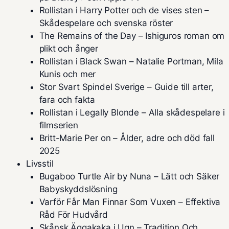
Rollistan i Harry Potter och de vises sten –
Skådespelare och svenska röster
The Remains of the Day – Ishiguros roman om
plikt och ånger
Rollistan i Black Swan – Natalie Portman, Mila
Kunis och mer
Stor Svart Spindel Sverige – Guide till arter,
fara och fakta
Rollistan i Legally Blonde – Alla skådespelare i
filmserien
Britt-Marie Per on – Ålder, adre och död fall
2025
Livsstil
Bugaboo Turtle Air by Nuna – Lätt och Säker
Babyskyddslösning
Varför Får Man Finnar Som Vuxen – Effektiva
Råd För Hudvård
Skånsk Äggakaka i Ugn – Tradition Och