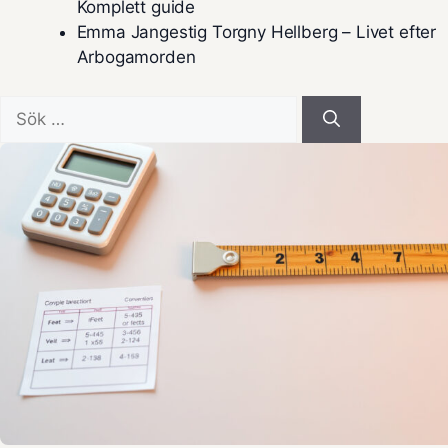
Komplett guide
Emma Jangestig Torgny Hellberg – Livet efter
Arbogamorden
Sök
efter: