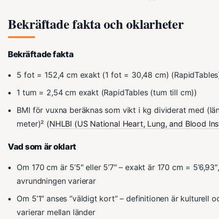
Bekräftade fakta och oklarheter
Bekräftade fakta
5 fot = 152,4 cm exakt (1 fot = 30,48 cm) (RapidTables
1 tum = 2,54 cm exakt (RapidTables (tum till cm))
BMI för vuxna beräknas som vikt i kg dividerat med (lä
meter)² (
NHLBI (US National Heart, Lung, and Blood Inst
Vad som är oklart
Om 170 cm är 5’5″ eller 5’7″ – exakt är 170 cm = 5’6,93
avrundningen varierar
Om 5’1″ anses “väldigt kort” – definitionen är kulturell o
varierar mellan länder